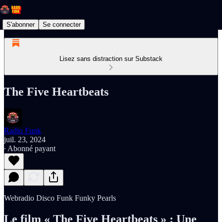
S'abonner
Se connecter
Lisez sans distraction sur Substack
The Five Heartbeats
Radio Funk
juil. 23, 2024
∙ Abonné payant
Webradio Disco Funk Funky Pearls
Le film « The Five Heartbeats » : Une