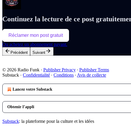
Continuez la lecture de ce post gratuiteme
Réclamer mon post gratuit
Ou achetez un abonnement payant.
Précédent
Suivant
© 2026 Radio Funk
·
Publisher Privacy
∙
Publisher Terms
Substack
·
Confidentialité
∙
Conditions
∙
Avis de collecte
Lancez votre Substack
Obtenir l’appli
Substack
: la plateforme pour la culture et les idées