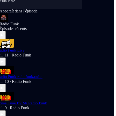
Flux RSS
Apparaît dans l'épisode
Radio Funk
Épisodes récents
adio Funk Live
uil. 11
Radio Funk
•
adio Funk radiofunk.radio
uil. 10
Radio Funk
•
rime Time By Mr Radio Funk
uil. 9
Radio Funk
•