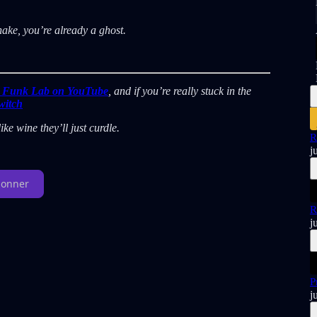
ake, you’re already a ghost.
 Funk Lab on YouTube
, and if you’re really stuck in the
witch
ke wine they’ll just curdle.
R
j
bonner
R
j
P
j