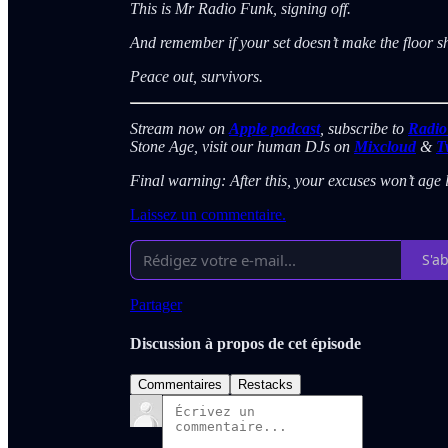
This is Mr Radio Funk, signing off.
And remember if your set doesn’t make the floor sh
Peace out, survivors.
Stream now on
Apple podcast
, subscribe to
Radio
Stone Age, visit our human DJs on
Mixcloud
&
T
Final warning: After this, your excuses won’t age li
Laissez un commentaire.
S'a
Partager
Discussion à propos de cet épisode
Commentaires
Restacks