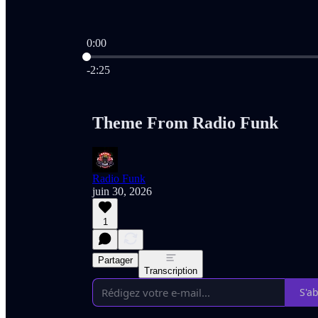
0:00
Heure actuelle: 0:00 / Temps total: -2:25
-2:25
Theme From Radio Funk
Radio Funk
juin 30, 2026
1
Partager
Transcription
S'a