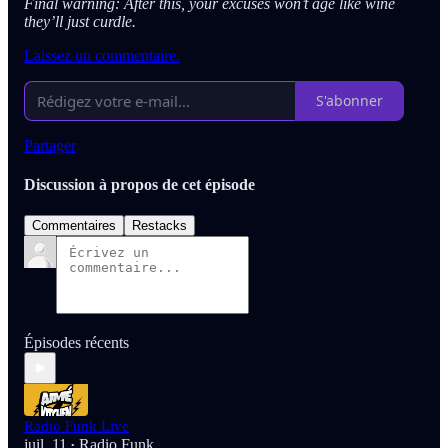
Final warning: After this, your excuses won’t age like wine
they’ll just curdle.
Laissez un commentaire.
S'abonner
Partager
Discussion à propos de cet épisode
Commentaires
Restacks
Épisodes récents
Radio Funk Live
juil. 11
Radio Funk
•