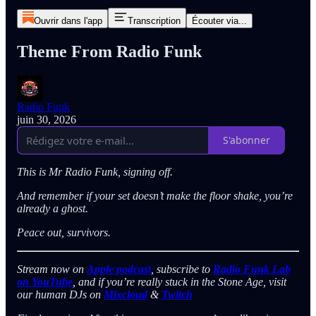
Ouvrir dans l'app
Transcription
Écouter via...
Theme From Radio Funk
Radio Funk
juin 30, 2026
S'abonner
This is Mr Radio Funk, signing off.
And remember if your set doesn’t make the floor shake, you’re
already a ghost.
Peace out, survivors.
Stream now on
Apple podcast
, subscribe to
Radio Funk Lab
on YouTube
, and if you’re really stuck in the Stone Age, visit
our human DJs on
Mixcloud
&
Twitch