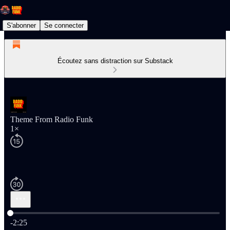
S'abonner
Se connecter
Écoutez sans distraction sur Substack
Theme From Radio Funk
1×
Heure actuelle: 0:00 / Temps total: -2:25
-2:25