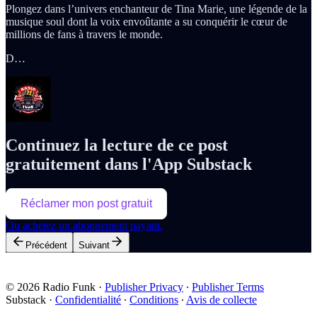
Plongez dans l’univers enchanteur de Tina Marie, une légende de la
musique soul dont la voix envoûtante a su conquérir le cœur de
millions de fans à travers le monde.
D…
Continuez la lecture de ce post
gratuitement dans l'App Substack
Réclamer mon post gratuit
Ou achetez un abonnement payant.
Précédent
Suivant
© 2026 Radio Funk
·
Publisher Privacy
∙
Publisher Terms
Substack
·
Confidentialité
∙
Conditions
∙
Avis de collecte