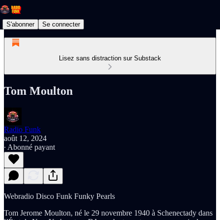
S'abonner
Se connecter
Lisez sans distraction sur Substack
Tom Moulton
Radio Funk
août 12, 2024
∙ Abonné payant
Webradio Disco Funk Funky Pearls
Tom Jerome Moulton, né le 29 novembre 1940 à Schenectady dans