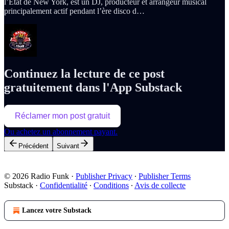
l’État de New York, est un DJ, producteur et arrangeur musical
principalement actif pendant l’ère disco d…
Continuez la lecture de ce post
gratuitement dans l'App Substack
Réclamer mon post gratuit
Ou achetez un abonnement payant.
Précédent
Suivant
© 2026 Radio Funk
·
Publisher Privacy
∙
Publisher Terms
Substack
·
Confidentialité
∙
Conditions
∙
Avis de collecte
Lancez votre Substack