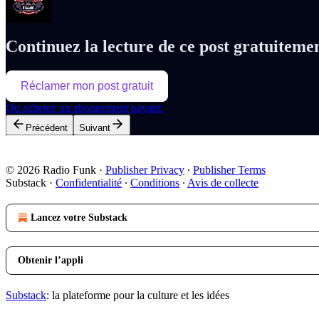
Continuez la lecture de ce post gratuiteme
Réclamer mon post gratuit
Ou achetez un abonnement payant.
Précédent
Suivant
© 2026 Radio Funk
·
Publisher Privacy
∙
Publisher Terms
Substack
·
Confidentialité
∙
Conditions
∙
Avis de collecte
Lancez votre Substack
Obtenir l’appli
Substack
: la plateforme pour la culture et les idées