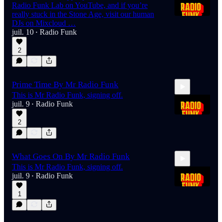
Radio Funk Lab on YouTube, and if you’re
really stuck in the Stone Age, visit our human
DJs on Mixcloud …
juil. 10
Radio Funk
•
1:52
2
Prime Time By Mr Radio Funk
This is Mr Radio Funk, signing off.
juil. 9
Radio Funk
•
2
2:44
What Goes On By Mr Radio Funk
This is Mr Radio Funk, signing off.
juil. 9
Radio Funk
•
1
2:29