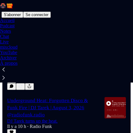
S'abonner
Se connecter
Accueil
Podcast
Notes
Chat
Dernier
meilleur
Discussions
Live
mixcloud
YouTube
🚨 ALERTE INTERGALACTIQUE 🚨
Archiver
La Fédération Galactique vient de publier une
À propos
étude :
Il y a 10 h
Radio Funk
•
Underground Heat: Forgotten Disco &
Funk Fire | DJ Tarek | August 3, 2026
@radiofunk.radio
DJ Tarek turns up the heat.
Il y a 10 h
Radio Funk
•